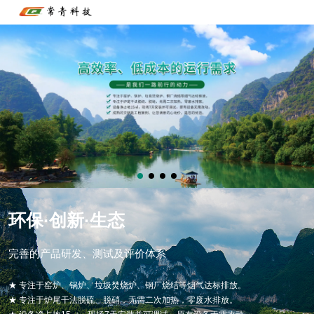
环保·创新·生态
完善的产品研发、测试及评价体系
★ 专注于窑炉、锅炉、垃圾焚烧炉、钢厂烧结等烟气达标排放。
★ 专注于炉尾干法脱硫、脱硝，无需二次加热，零废水排放。