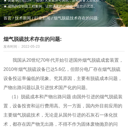
★ 设备净占地15㎡，现场7天安装并可调试，原有设备无需改动。
★ 成熟的交钥匙工程案例、让您满意的心动价，是您的优选。
PNCR DENITRATION
PNCR脱硝
首页
技术新闻
行业新闻
烟气脱硫技术存在的问题:
/
/
/
烟气脱硫技术存在的问题:
发布时间： 2022-05-23
我国从20世纪70年代开始引进国外烟气脱硫成套装置，
2010年烟气脱硫设备已达5.6亿，但部分电厂存在烟气脱硫
设备投运率偏低的现象。究其原因，主要有脱硫成本问题，
产物出路问题以及引进技术国产化的问题。
（1）脱硫成本和产物出路问题 由国外引进的烟气脱硫装
置，设备投资和运行费用高。另一方面，国内外目前应用的
主要烟气脱硫技术，无论是从国外引进的石灰石一体化技
术，都存在因产物无出路，不得不作为固体废物抛弃的问