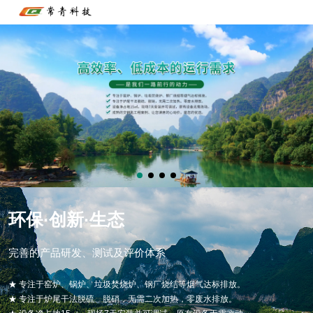
环保·创新·生态
完善的产品研发、测试及评价体系
★ 专注于窑炉、锅炉、垃圾焚烧炉、钢厂烧结等烟气达标排放。
★ 专注于炉尾干法脱硫、脱硝，无需二次加热，零废水排放。