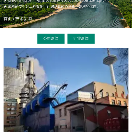
★ 设备净占地15㎡，现场7天安装并可调试，原有设备无需改动。
★ 成熟的交钥匙工程案例、让您满意的心动价，是您的优选。
PNCR DENITRATION
PNCR脱硝
首页
技术新闻
/
公司新闻
行业新闻