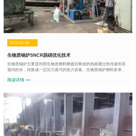
2023-02-18
生物质锅炉SNCR脱硝优化技术
生物质锅炉主要是利用生物质燃料燃烧后释放的热能通过热传递给容
器内的水，转换成一定压力蒸汽的热力设备。生物质锅炉燃料多来源
于农作物秸秆、树枝、树皮、还有建筑模板及木屑等可再生资源。属
阅读详情 >>
于绿色清洁能源。得到国家的大力推广。