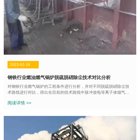
2023-02-18
钢铁行业燃油燃气锅炉脱硫脱硝除尘技术对比分析
对钢铁行业燃气锅炉的工程条件进行分析，并对不同脱硫脱硝除尘技
术路线进行对比，得出在目前的技术路线中脉冲放电等离子体烟气一
体化净化技术路线的优势较为明显，比其他技术路线更适用于燃气锅
阅读详情 >>
炉烟气脱硫脱硝除尘。